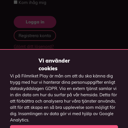
Kom ihåg mig
Registrera konto
Glömt ditt lösenord?
Vi använder
cookies
Vi på Filmriket Play är mån om att du ska känna dig
trygg med hur vi hanterar dina personuppgifter enligt
dataskyddslagen GDPR. Via en extern tjänst samlar vi
in din data om hur du surfar på vår hemsida. Detta för
att förbättra och analysera hur våra tjänster används,
Vill du casta till TV:n?
allt för att skapa en så bra upplevelse som möjligt för
dig. Insamlingen av data gör vi med hjälp av Google
Har du en
Har du en Apple TV?
Analytics.
Chromecast / Android
Casta genom