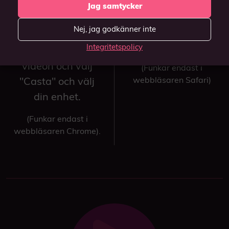
TV?
Jag samtycker
knappen
på
Casta över till TV:n
videospelaren och
Nej, jag godkänner inte
genom att
välj din Apple TV.
Integritetspolicy
högerklicka på
videon och välj
(Funkar endast i
"Casta" och välj
webbläsaren Safari)
din enhet.
(Funkar endast i
webbläsaren Chrome).