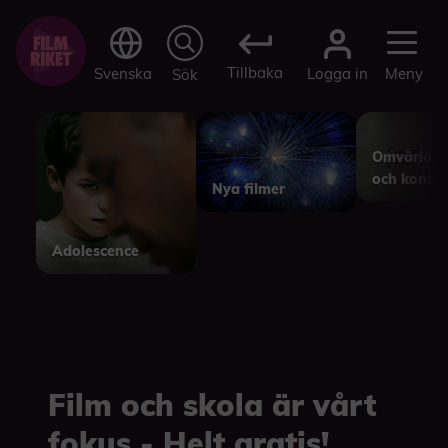
Tillbaka
Logga in
Svenska
Meny
Sök
Omvärld, p
och konfli
Nya filmer
Adolescence
Film och skola är vårt
fokus - Helt gratis!