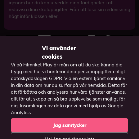
igenom hur du kan utveckla dina färdigheter i att
redovisa dina skoluppgifter. Från att läsa sin redovisning
högt inför klassen eller...
Vi använder
cookies
Vi på Filmriket Play är mån om att du ska känna dig
trygg med hur vi hanterar dina personuppgifter enligt
dataskyddslagen GDPR. Via en extern tjänst samlar vi
in din data om hur du surfar på vår hemsida. Detta för
att förbättra och analysera hur våra tjänster används,
allt för att skapa en så bra upplevelse som möjligt för
dig. Insamlingen av data gör vi med hjälp av Google
Analytics.
Stockholms Filmfestival Junior 7 – 13 april
2025
Jag samtycker
Filmriket blir DIN ingång till Juniors kostnadsfria digitala