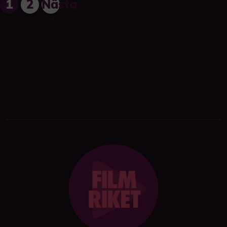
1
2
Nästa
→