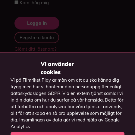
Kom ihåg mig
Registrera konto
Glömt ditt lösenord?
Vi använder
cookies
Vi på Filmriket Play är mån om att du ska känna dig
trygg med hur vi hanterar dina personuppgifter enligt
dataskyddslagen GDPR. Via en extern tjänst samlar vi
in din data om hur du surfar på vår hemsida. Detta för
att förbättra och analysera hur våra tjänster används,
Vill du casta till TV:n?
allt för att skapa en så bra upplevelse som möjligt för
dig. Insamlingen av data gör vi med hjälp av Google
Har du en
Har du en Apple TV?
Analytics.
Chromecast / Android
Casta genom