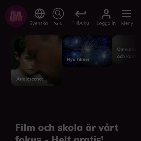
Tillbaka
Logga in
Svenska
Meny
Sök
Omvärld, p
och konfli
Nya filmer
Adolescence
Film och skola är vårt
fokus - Helt gratis!