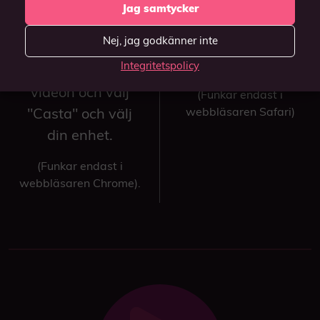
TV?
Jag samtycker
knappen
på
Casta över till TV:n
videospelaren och
Nej, jag godkänner inte
genom att
välj din Apple TV.
Integritetspolicy
högerklicka på
videon och välj
(Funkar endast i
"Casta" och välj
webbläsaren Safari)
din enhet.
(Funkar endast i
webbläsaren Chrome).