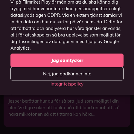
Vi på Filmriket Play är mån om att du ska känna dig
trygg med hur vi hanterar dina personuppgifter enligt
dataskyddslagen GDPR. Via en extern tjänst samlar vi
in din data om hur du surfar på vår hemsida. Detta för
att förbättra och analysera hur våra tjänster används,
allt för att skapa en så bra upplevelse som möjligt för
dig. Insamlingen av data gör vi med hjälp av Google
Analytics.
Jag samtycker
Nej, jag godkänner inte
Integritetspolicy
Ljud
Jesper berättar hur du får så bra ljud som möjligt i din
film. Viktiga saker att tänka på att bland annat att stå
nära mikrofonen så att tittarna kan höra...