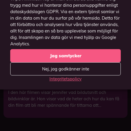
trygg med hur vi hanterar dina personuppgifter enligt
dataskyddslagen GDPR. Via en extern tjänst samlar vi
in din data om hur du surfar på vår hemsida. Detta för
att förbättra och analysera hur våra tjänster används,
allt för att skapa en så bra upplevelse som möjligt för
dig. Insamlingen av data gör vi med hjälp av Google
Analytics.
Jag samtycker
Nej, jag godkänner inte
Integritetspolicy
Bildutsnitt och vinklar
I den här filmen visar Jennifer vad bildutsnitt och
bildvinklar är. Hon visar vad de heter och hur du kan få
din film att bli mer spännande för tittarna att...