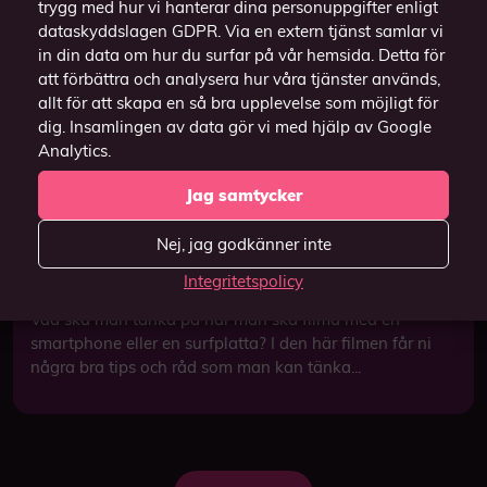
trygg med hur vi hanterar dina personuppgifter enligt
dataskyddslagen GDPR. Via en extern tjänst samlar vi
in din data om hur du surfar på vår hemsida. Detta för
att förbättra och analysera hur våra tjänster används,
allt för att skapa en så bra upplevelse som möjligt för
dig. Insamlingen av data gör vi med hjälp av Google
Analytics.
Jag samtycker
Nej, jag godkänner inte
Integritetspolicy
Filmklubbsfilm
Vad ska man tänka på när man ska filma med en
smartphone eller en surfplatta? I den här filmen får ni
några bra tips och råd som man kan tänka...