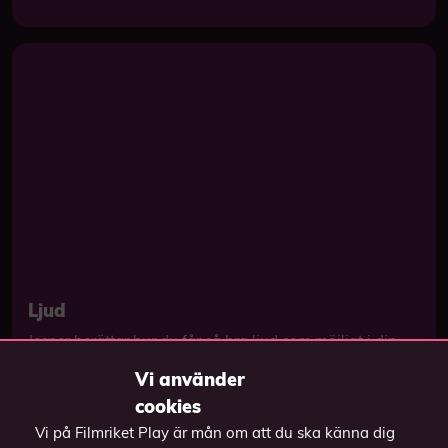
Ljud
Jesper berättar hur du får så bra ljud som möjligt i din
film. Viktiga saker att tänka på att bland annat att stå
Vi använder
nära mikrofonen så att tittarna kan höra...
cookies
Vi på Filmriket Play är mån om att du ska känna dig