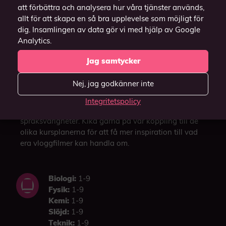
att förbättra och analysera hur våra tjänster används,
allt för att skapa en så bra upplevelse som möjligt för
dig. Insamlingen av data gör vi med hjälp av Google
Analytics.
Dokumentera med vlogg
Jag samtycker
Genom att dokumentera via rörlig bild blir
dokumentationen både mer fördjupad och lustfylld.
Nej, jag godkänner inte
Dokumentera hela inlärningsprocessen i en
vloggfilm. Vi ser att den här övningen även kan vara
Integritetspolicy
lämplig för elever med skriv- och
språksvårigheter. Kika gärna på vår koppling till de
olika kursplanerna för att få mer inspiration till vad
era vloggfilmer kan handla om.
Biologi:
1-9
Fysik:
1-9
Kemi:
1-9
Slöjd:
1-9
Teknik:
1-9