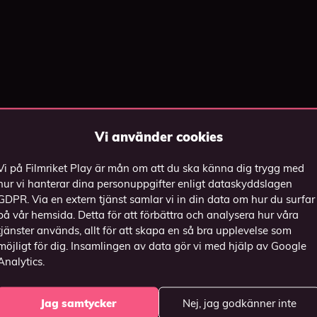
Vi använder cookies
Vi på Filmriket Play är mån om att du ska känna dig trygg med
hur vi hanterar dina personuppgifter enligt dataskyddslagen
GDPR. Via en extern tjänst samlar vi in din data om hur du surfar
Vill du casta till TV:n?
på vår hemsida. Detta för att förbättra och analysera hur våra
tjänster används, allt för att skapa en så bra upplevelse som
möjligt för dig. Insamlingen av data gör vi med hjälp av Google
cast / Android TV?
Har du en 
Analytics.
ll TV:n genom att
Casta genom 
Jag samtycker
Nej, jag godkänner inte
deon och välj "Casta"
videospelaren och v