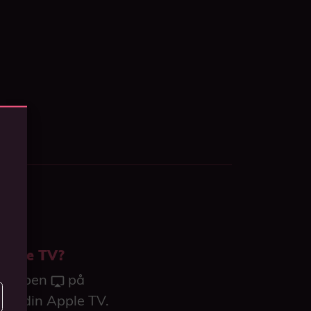
Apple TV?
knappen
på
älj din Apple TV.