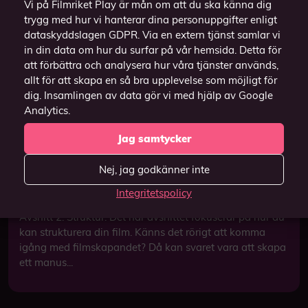
Vi på Filmriket Play är mån om att du ska känna dig
trygg med hur vi hanterar dina personuppgifter enligt
dataskyddslagen GDPR. Via en extern tjänst samlar vi
in din data om hur du surfar på vår hemsida. Detta för
att förbättra och analysera hur våra tjänster används,
allt för att skapa en så bra upplevelse som möjligt för
dig. Insamlingen av data gör vi med hjälp av Google
Analytics.
Jag samtycker
Nej, jag godkänner inte
Integritetspolicy
Kreativ inlämning Avsnitt 2
Avsnitt 2: Struktur. Det här avsnittet fokuserar på hur du
kan strukturera din film. Känns det rörigt att komma
igång med filmskapandet? Då kan svaret vara att skapa
ett manus...