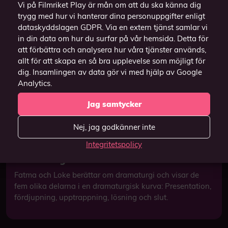
Vi på Filmriket Play är mån om att du ska känna dig
trygg med hur vi hanterar dina personuppgifter enligt
dataskyddslagen GDPR. Via en extern tjänst samlar vi
in din data om hur du surfar på vår hemsida. Detta för
att förbättra och analysera hur våra tjänster används,
allt för att skapa en så bra upplevelse som möjligt för
dig. Insamlingen av data gör vi med hjälp av Google
Analytics.
Jag samtycker
Nej, jag godkänner inte
Integritetspolicy
Dramaturgi
Fatma och Loke berättar om dramaturgi och visar de
fem olika delarna i en dramaturgisk kurva: Presentation,
fördjupning, upptrappning, lösning och slut.