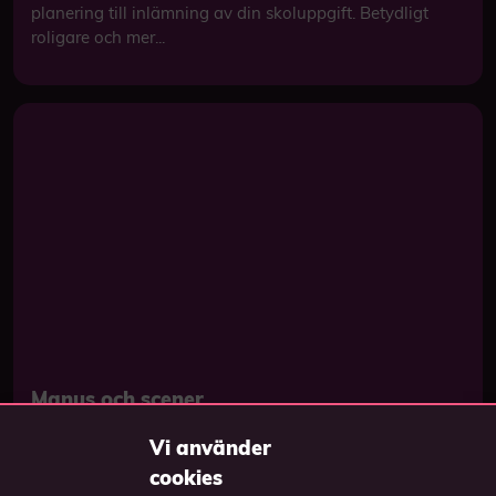
planering till inlämning av din skoluppgift. Betydligt
roligare och mer...
Manus och scener
Loke och Fatma går igenom hur du skriver ett manus
Vi använder
och visar vad en scen är för något. Dags att utveckla din
cookies
dramaturgikurva till synopsis och manus!