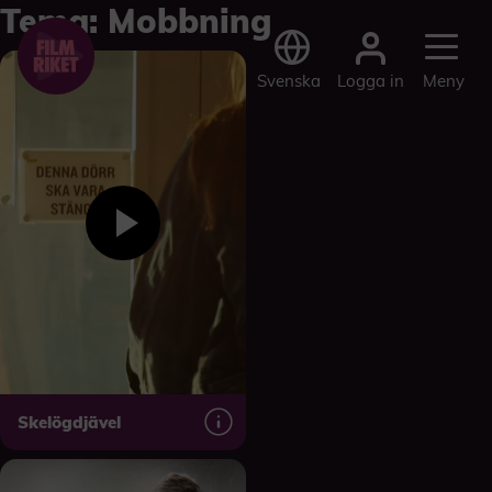
Tema:
Mobbning
Logga in
Svenska
Meny
Skelögdjävel