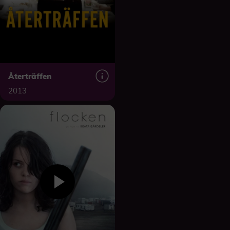
Återträffen
2013