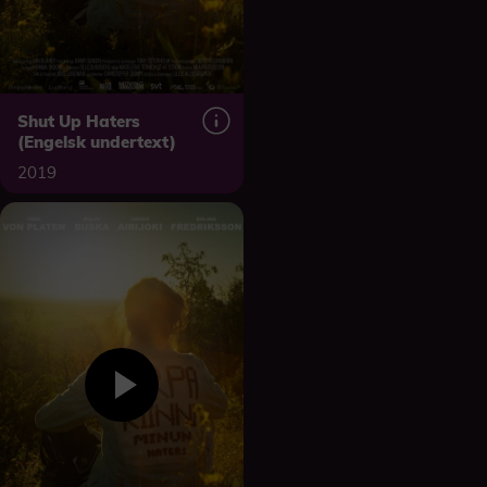
Shut Up Haters
(Engelsk undertext)
2019