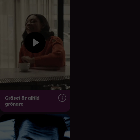
Gräset är alltid
grönare