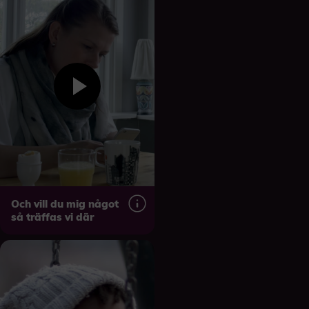
Och vill du mig något
så träffas vi där