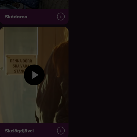
Skådarna
Skelögdjävel