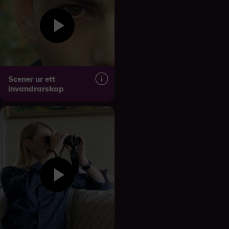
Scener ur ett
invandrarskap