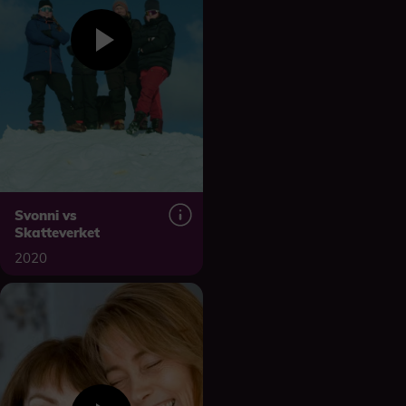
Svonni vs
Skatteverket
2020