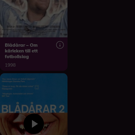
Blådårar – Om
kärleken till ett
fotbollslag
1998