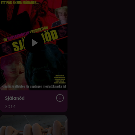
Själanöd
2014