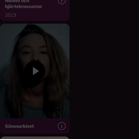
Naomi och
hjärtekrossarna
2013
Sömnarkivet