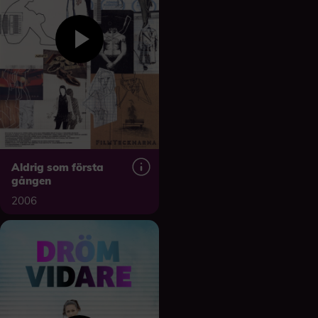
Aldrig som första
gången
2006