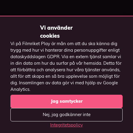
Vi använder
cookies
Vill du casta till TV:n?
Vi på Filmriket Play är mån om att du ska känna dig
trygg med hur vi hanterar dina personuppgifter enligt
Har du en
Har du en Apple TV?
dataskyddslagen GDPR. Via en extern tjänst samlar vi
Chromecast / Android
Casta genom
in din data om hur du surfar på vår hemsida. Detta för
TV?
att förbättra och analysera hur våra tjänster används,
knappen
på
Casta över till TV:n
allt för att skapa en så bra upplevelse som möjligt för
videospelaren och
genom att
dig. Insamlingen av data gör vi med hjälp av Google
välj din Apple TV.
Analytics.
högerklicka på
videon och välj
Jag samtycker
(Funkar endast i
"Casta" och välj
webbläsaren Safari)
Nej, jag godkänner inte
din enhet.
Integritetspolicy
(Funkar endast i