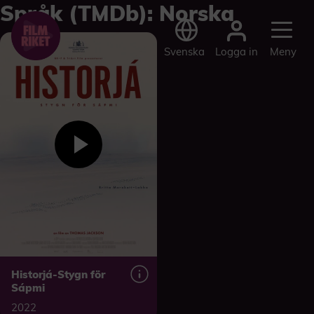
Språk (TMDb):
Norska
Logga in
Svenska
Meny
Historjá-Stygn för
Sápmi
2022