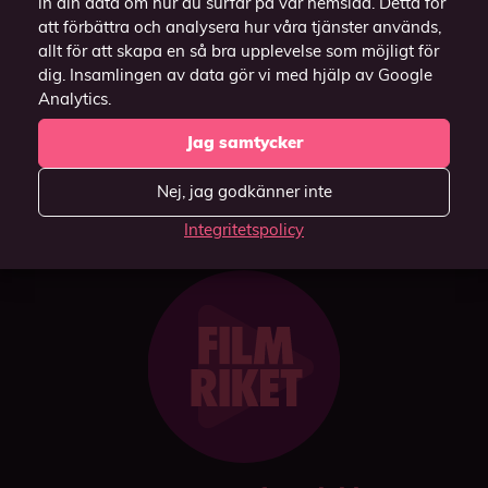
in din data om hur du surfar på vår hemsida. Detta för
"Casta" och välj
webbläsaren Safari)
att förbättra och analysera hur våra tjänster används,
din enhet.
allt för att skapa en så bra upplevelse som möjligt för
dig. Insamlingen av data gör vi med hjälp av Google
(Funkar endast i
Analytics.
webbläsaren Chrome).
Jag samtycker
Nej, jag godkänner inte
Integritetspolicy