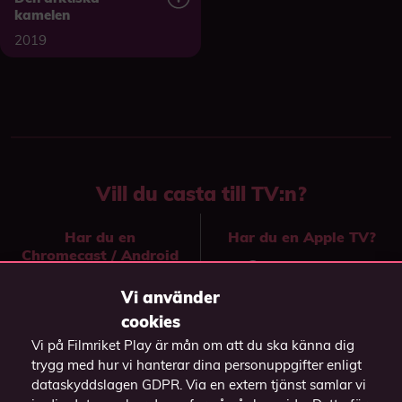
kamelen
2019
Vill du casta till TV:n?
Har du en
Har du en Apple TV?
Chromecast / Android
Casta genom
TV?
knappen
på
Vi använder
Casta över till TV:n
videospelaren och
cookies
genom att
välj din Apple TV.
Vi på Filmriket Play är mån om att du ska känna dig
högerklicka på
trygg med hur vi hanterar dina personuppgifter enligt
videon och välj
dataskyddslagen GDPR. Via en extern tjänst samlar vi
(Funkar endast i