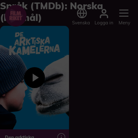
Språk (TMDb):
Norska
(bokmål)
Logga in
Svenska
Meny
Den arktiska