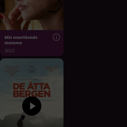
Min enastående
mamma
2022