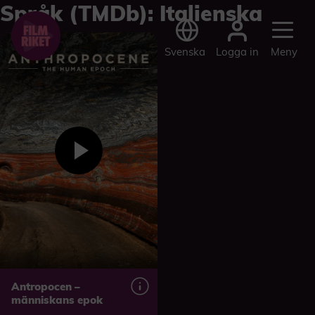
Språk (TMDb):
Italienska
Logga in
Svenska
Meny
Antropocen –
människans epok