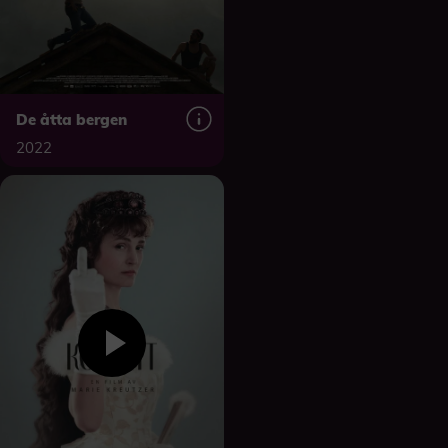
De åtta bergen
2022