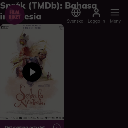
Språk (TMDb):
Bahasa
indonesia
Logga in
Svenska
Meny
Det synliga och det