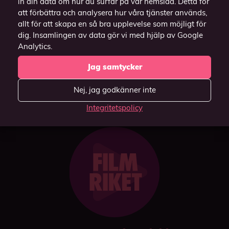
in din data om hur du surfar på vår hemsida. Detta för
"Casta" och välj
webbläsaren Safari)
att förbättra och analysera hur våra tjänster används,
din enhet.
allt för att skapa en så bra upplevelse som möjligt för
dig. Insamlingen av data gör vi med hjälp av Google
(Funkar endast i
Analytics.
webbläsaren Chrome).
Jag samtycker
Nej, jag godkänner inte
Integritetspolicy