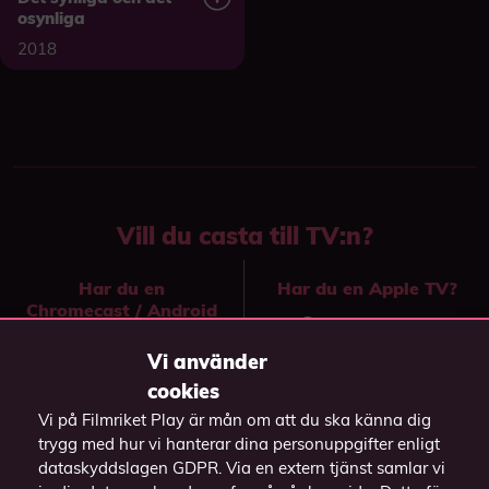
osynliga
2018
Vill du casta till TV:n?
Har du en
Har du en Apple TV?
Chromecast / Android
Casta genom
TV?
knappen
på
Vi använder
Casta över till TV:n
videospelaren och
cookies
genom att
välj din Apple TV.
Vi på Filmriket Play är mån om att du ska känna dig
högerklicka på
trygg med hur vi hanterar dina personuppgifter enligt
videon och välj
dataskyddslagen GDPR. Via en extern tjänst samlar vi
(Funkar endast i