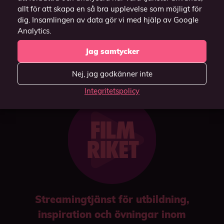
allt för att skapa en så bra upplevelse som möjligt för
(Funkar endast i
dig. Insamlingen av data gör vi med hjälp av Google
webbläsaren Chrome).
Analytics.
Jag samtycker
Nej, jag godkänner inte
Integritetspolicy
Streamingtjänst för utbildning,
inspiration och övningar inom