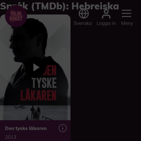
Språk (TMDb):
Hebreiska
Logga in
Svenska
Meny
Den tyske läkaren
2013