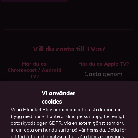
Vill du casta till TV:n?
Har du en
Har du en Apple TV?
Chromecast / Android
Casta genom
TV?
knappen
på
Casta över till TV:n
videospelaren och
Vi använder
genom att
välj din Apple TV.
cookies
högerklicka på
Vi på Filmriket Play är mån om att du ska känna dig
videon och välj
(Funkar endast i
trygg med hur vi hanterar dina personuppgifter enligt
"Casta" och välj
webbläsaren Safari)
dataskyddslagen GDPR. Via en extern tjänst samlar vi
in din data om hur du surfar på vår hemsida. Detta för
din enhet.
att förbättra och analysera hur våra tjänster används,