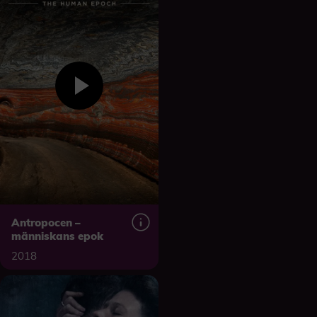
Antropocen –
människans epok
2018