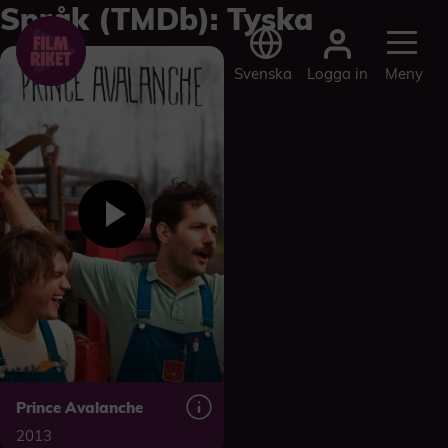
Språk (TMDb):
Tyska
Logga in
Svenska
Meny
Prince Avalanche
2013