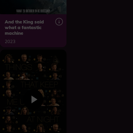
And the King said
what a fantastic
machine
2023