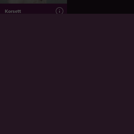
Korsett
2022
Vill du casta till TV:n?
Har du en
Har du en Apple TV?
Chromecast / Android
Casta genom
TV?
knappen
på
Casta över till TV:n
videospelaren och
genom att
välj din Apple TV.
högerklicka på
videon och välj