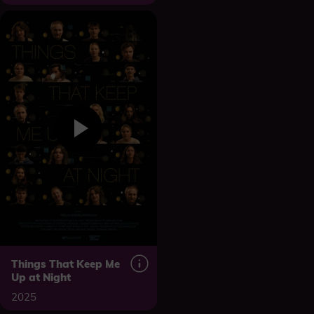
Things That Keep Me
Up at Night
2025