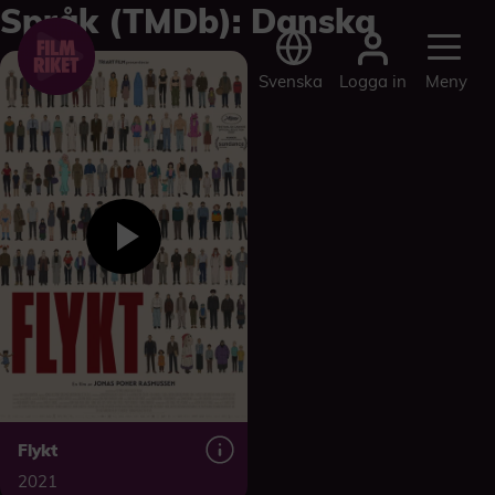
Språk (TMDb):
Danska
Logga in
Svenska
Meny
Flykt
2021