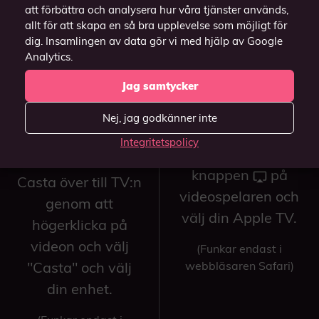
att förbättra och analysera hur våra tjänster används,
allt för att skapa en så bra upplevelse som möjligt för
dig. Insamlingen av data gör vi med hjälp av Google
Analytics.
Jag samtycker
Vill du casta till TV:n?
Nej, jag godkänner inte
Har du en
Har du en Apple TV?
Integritetspolicy
Chromecast / Android
Casta genom
TV?
knappen
på
Casta över till TV:n
videospelaren och
genom att
välj din Apple TV.
högerklicka på
videon och välj
(Funkar endast i
"Casta" och välj
webbläsaren Safari)
din enhet.