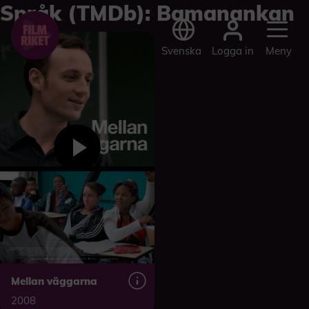
Språk (TMDb):
Bamanankan
Logga in
Svenska
Meny
Mellan väggarna
2008