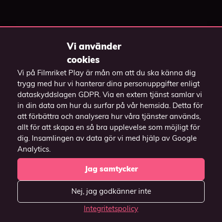
Vi använder
cookies
Vill du casta till TV:n?
Vi på Filmriket Play är mån om att du ska känna dig
trygg med hur vi hanterar dina personuppgifter enligt
Har du en
Har du en Apple TV?
dataskyddslagen GDPR. Via en extern tjänst samlar vi
Chromecast / Android
Casta genom
in din data om hur du surfar på vår hemsida. Detta för
TV?
att förbättra och analysera hur våra tjänster används,
knappen
på
Casta över till TV:n
allt för att skapa en så bra upplevelse som möjligt för
videospelaren och
genom att
dig. Insamlingen av data gör vi med hjälp av Google
välj din Apple TV.
Analytics.
högerklicka på
videon och välj
Jag samtycker
(Funkar endast i
"Casta" och välj
webbläsaren Safari)
Nej, jag godkänner inte
din enhet.
Integritetspolicy
(Funkar endast i