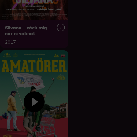
Silvana – väck mig
när ni vaknat
2017