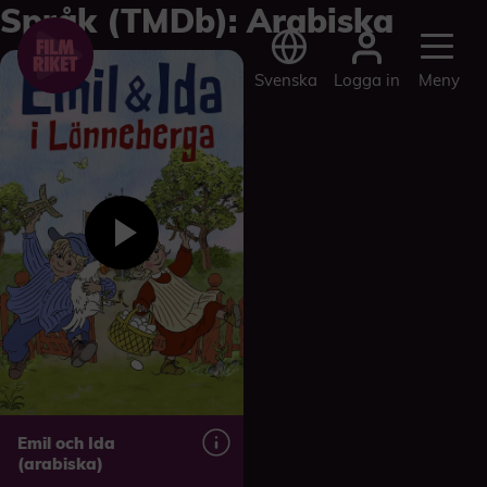
Språk (TMDb):
Arabiska
Logga in
Svenska
Meny
Emil och Ida
(arabiska)