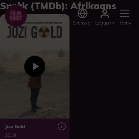
Språk (TMDb):
Afrikaans
Logga in
Svenska
Meny
Jozi Gold
2019