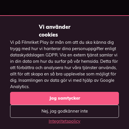
Vi använder
cookies
Vill du casta till TV:n?
Vi på Filmriket Play är mån om att du ska känna dig
trygg med hur vi hanterar dina personuppgifter enligt
Har du en
Har du en Apple TV?
dataskyddslagen GDPR. Via en extern tjänst samlar vi
Chromecast / Android
Casta genom
in din data om hur du surfar på vår hemsida. Detta för
TV?
att förbättra och analysera hur våra tjänster används,
knappen
på
Casta över till TV:n
allt för att skapa en så bra upplevelse som möjligt för
videospelaren och
genom att
dig. Insamlingen av data gör vi med hjälp av Google
välj din Apple TV.
Analytics.
högerklicka på
videon och välj
Jag samtycker
(Funkar endast i
"Casta" och välj
webbläsaren Safari)
Nej, jag godkänner inte
din enhet.
Integritetspolicy
(Funkar endast i