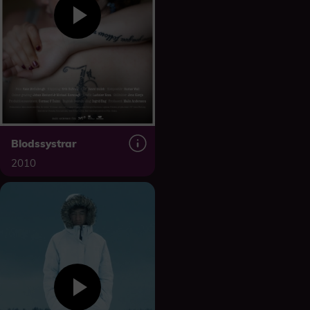
Blodssystrar
2010