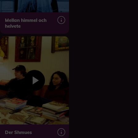
Mellan himmel och
helvete
Der Shmues