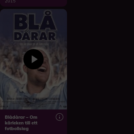
2015
Blådårar – Om
kärleken till ett
fotbollslag