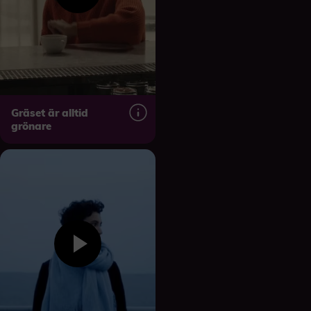
Gräset är alltid
grönare