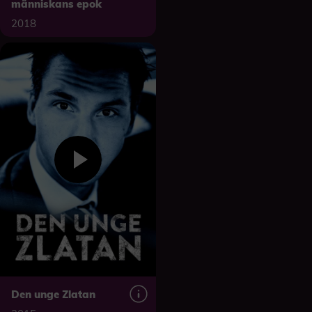
människans epok
2018
Den unge Zlatan