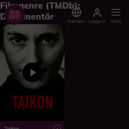
Filmgenre (TMDb):
Dokumentär
Logga in
Svenska
Meny
Taikon