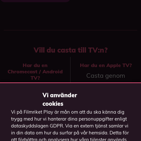
Vill du casta till TV:n?
Har du en
Har du en Apple TV?
Chromecast / Android
Casta genom
TV?
knappen
på
Casta över till TV:n
videospelaren och
Vi använder
genom att
välj din Apple TV.
cookies
högerklicka på
Vi på Filmriket Play är mån om att du ska känna dig
videon och välj
(Funkar endast i
trygg med hur vi hanterar dina personuppgifter enligt
"Casta" och välj
webbläsaren Safari)
dataskyddslagen GDPR. Via en extern tjänst samlar vi
in din data om hur du surfar på vår hemsida. Detta för
din enhet.
att förbättra och analysera hur våra tjänster används,