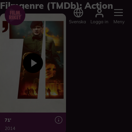
Filmgenre (TMDb):
Action
Logga in
Svenska
Meny
71′
2014