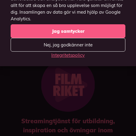
allt för att skapa en så bra upplevelse som möjligt för
(Funkar endast i
dig. Insamlingen av data gör vi med hjälp av Google
webbläsaren Chrome).
Analytics.
Jag samtycker
Nej, jag godkänner inte
Integritetspolicy
Streamingtjänst för utbildning,
inspiration och övningar inom