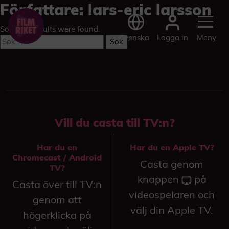
Författare:
lars-eric larsson
Sorry, no results were found.
Logga in
Svenska
Meny
Sök
efter:
Vill du casta till TV:n?
Har du en
Har du en Apple TV?
Chromecast / Android
Casta genom
TV?
knappen
på
Casta över till TV:n
videospelaren och
genom att
välj din Apple TV.
högerklicka på