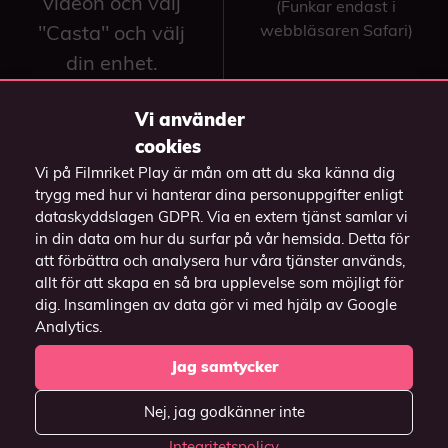
videon och välj
(Funkar endast i
"Casta" och välj
webbläsaren Safari)
din enhet.
(Funkar endast i
Vi använder
webbläsaren Chrome).
cookies
Vi på Filmriket Play är mån om att du ska känna dig
trygg med hur vi hanterar dina personuppgifter enligt
dataskyddslagen GDPR. Via en extern tjänst samlar vi
in din data om hur du surfar på vår hemsida. Detta för
att förbättra och analysera hur våra tjänster används,
allt för att skapa en så bra upplevelse som möjligt för
dig. Insamlingen av data gör vi med hjälp av Google
Analytics.
Jag samtycker
Nej, jag godkänner inte
Integritetspolicy